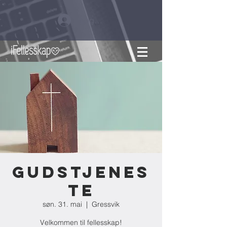
Logg inn
Gudstjenes
te
søn. 31. mai
  |  
Gressvik
Velkommen til fellesskap!