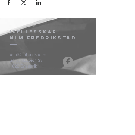
ifellesskap
NLM FREDRIKSTAD
post@ifellesskap.no
Solbuktaveien 33
1622 Gressvik